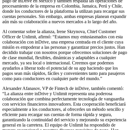
pago de inDrive en México y también respalda las operaciones de
procesamiento de la empresa en Colombia, Jamaica, Perú y Chile,
donde los conductores de la plataforma la utilizan para recargar sus
cuentas personales. Sin embargo, ambas empresas planean expandir
aún más su colaboración a nuevos mercados a lo largo del año.
Al comentar sobre la alianza, Irene Skrynova, Chief Customer
Officer de Unlimit, afirmó: “Estamos muy entusiasmados con esta
colaboración con inDrive, una empresa centrada en el cliente cuya
misión es empoderar a las personas y garantizar precios justos. Han
decidido trabajar con nosotros porque ofrecemos soluciones de pago
de clase mundial, flexibles, dinámicas y adaptables a cualquier
mercado, ya sea local o internacional. Creemos que podemos
ayudarlos a liberar todo el potencial de su app haciendo que los
pagos sean más rápidos, fáciles y convenientes tanto para pasajeros
como para conductores en cualquier parte del mundo.”
Alexander Afanasov, VP de Fintech de inDrive, también comentó:
“La alianza entre inDrive y Unlimit representa una poderosa
colaboración que combina perfectamente tecnología de vanguardia
con servicios financieros innovadores. Esta cooperación beneficiará
especialmente a los conductores, al ofrecerles un método sencillo y
eficiente para recargar sus cuentas de forma rápida y segura,
garantizando la continuidad del servicio y mejorando su experiencia
general en la carretera. El equipo de Unlimit ha respondido de