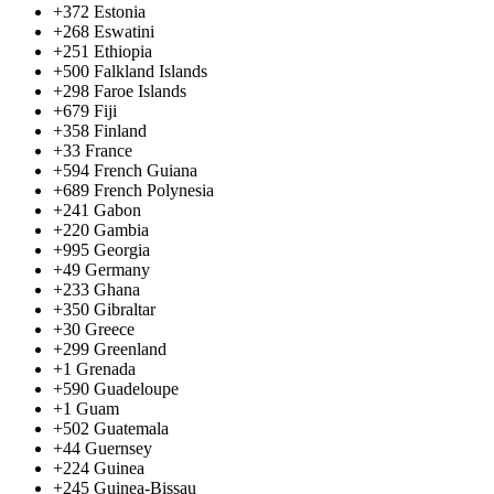
+372
Estonia
+268
Eswatini
+251
Ethiopia
+500
Falkland Islands
+298
Faroe Islands
+679
Fiji
+358
Finland
+33
France
+594
French Guiana
+689
French Polynesia
+241
Gabon
+220
Gambia
+995
Georgia
+49
Germany
+233
Ghana
+350
Gibraltar
+30
Greece
+299
Greenland
+1
Grenada
+590
Guadeloupe
+1
Guam
+502
Guatemala
+44
Guernsey
+224
Guinea
+245
Guinea-Bissau