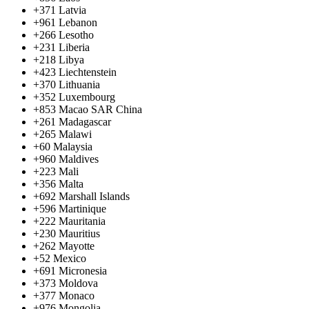
+371
Latvia
+961
Lebanon
+266
Lesotho
+231
Liberia
+218
Libya
+423
Liechtenstein
+370
Lithuania
+352
Luxembourg
+853
Macao SAR China
+261
Madagascar
+265
Malawi
+60
Malaysia
+960
Maldives
+223
Mali
+356
Malta
+692
Marshall Islands
+596
Martinique
+222
Mauritania
+230
Mauritius
+262
Mayotte
+52
Mexico
+691
Micronesia
+373
Moldova
+377
Monaco
+976
Mongolia