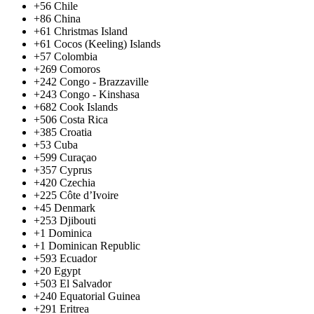
+56
Chile
+86
China
+61
Christmas Island
+61
Cocos (Keeling) Islands
+57
Colombia
+269
Comoros
+242
Congo - Brazzaville
+243
Congo - Kinshasa
+682
Cook Islands
+506
Costa Rica
+385
Croatia
+53
Cuba
+599
Curaçao
+357
Cyprus
+420
Czechia
+225
Côte d’Ivoire
+45
Denmark
+253
Djibouti
+1
Dominica
+1
Dominican Republic
+593
Ecuador
+20
Egypt
+503
El Salvador
+240
Equatorial Guinea
+291
Eritrea