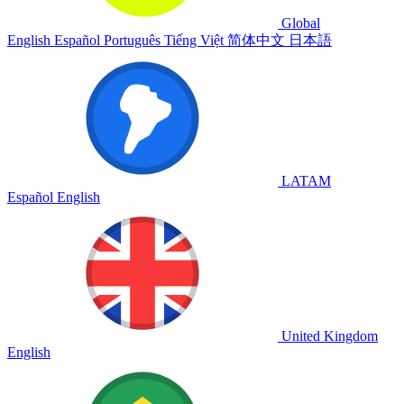
Global
English
Español
Português
Tiếng Việt
简体中文
日本語
LATAM
Español
English
United Kingdom
English