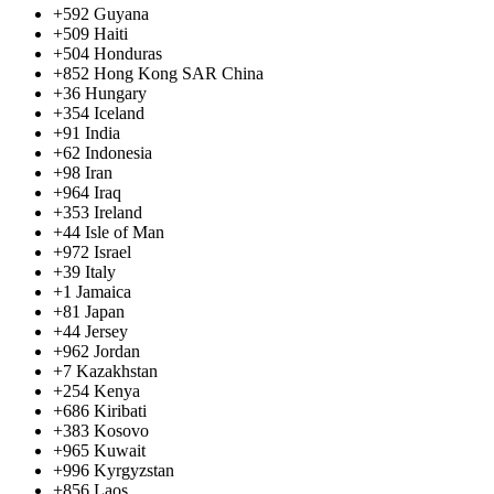
+592
Guyana
+509
Haiti
+504
Honduras
+852
Hong Kong SAR China
+36
Hungary
+354
Iceland
+91
India
+62
Indonesia
+98
Iran
+964
Iraq
+353
Ireland
+44
Isle of Man
+972
Israel
+39
Italy
+1
Jamaica
+81
Japan
+44
Jersey
+962
Jordan
+7
Kazakhstan
+254
Kenya
+686
Kiribati
+383
Kosovo
+965
Kuwait
+996
Kyrgyzstan
+856
Laos