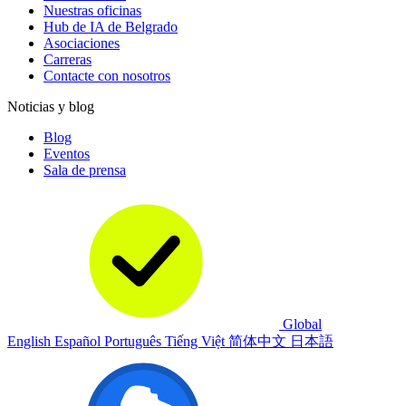
Nuestras oficinas
Hub de IA de Belgrado
Asociaciones
Carreras
Contacte con nosotros
Noticias y blog
Blog
Eventos
Sala de prensa
Global
English
Español
Português
Tiếng Việt
简体中文
日本語