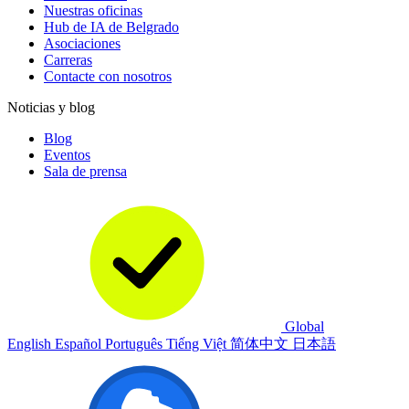
Nuestras oficinas
Hub de IA de Belgrado
Asociaciones
Carreras
Contacte con nosotros
Noticias y blog
Blog
Eventos
Sala de prensa
Global
English
Español
Português
Tiếng Việt
简体中文
日本語