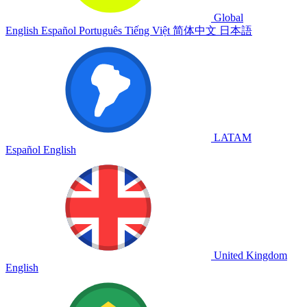
Global
English
Español
Português
Tiếng Việt
简体中文
日本語
LATAM
Español
English
United Kingdom
English