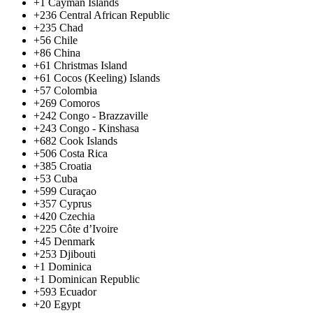
+1
Cayman Islands
+236
Central African Republic
+235
Chad
+56
Chile
+86
China
+61
Christmas Island
+61
Cocos (Keeling) Islands
+57
Colombia
+269
Comoros
+242
Congo - Brazzaville
+243
Congo - Kinshasa
+682
Cook Islands
+506
Costa Rica
+385
Croatia
+53
Cuba
+599
Curaçao
+357
Cyprus
+420
Czechia
+225
Côte d’Ivoire
+45
Denmark
+253
Djibouti
+1
Dominica
+1
Dominican Republic
+593
Ecuador
+20
Egypt