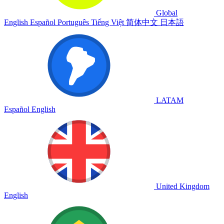
Global
English
Español
Português
Tiếng Việt
简体中文
日本語
LATAM
Español
English
United Kingdom
English