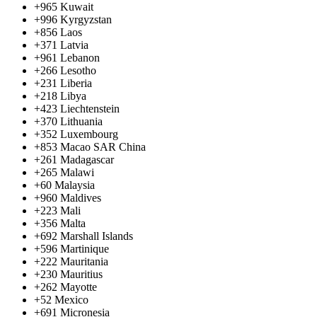
+965
Kuwait
+996
Kyrgyzstan
+856
Laos
+371
Latvia
+961
Lebanon
+266
Lesotho
+231
Liberia
+218
Libya
+423
Liechtenstein
+370
Lithuania
+352
Luxembourg
+853
Macao SAR China
+261
Madagascar
+265
Malawi
+60
Malaysia
+960
Maldives
+223
Mali
+356
Malta
+692
Marshall Islands
+596
Martinique
+222
Mauritania
+230
Mauritius
+262
Mayotte
+52
Mexico
+691
Micronesia