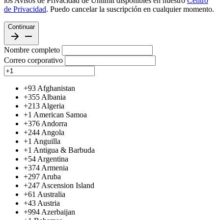
los Avisos de Privacidad de Unlimit disponibles en nuestro
Centro
de Privacidad
. Puedo cancelar la suscripción en cualquier momento.
Continuar
Nombre completo
Correo corporativo
+93
Afghanistan
+355
Albania
+213
Algeria
+1
American Samoa
+376
Andorra
+244
Angola
+1
Anguilla
+1
Antigua & Barbuda
+54
Argentina
+374
Armenia
+297
Aruba
+247
Ascension Island
+61
Australia
+43
Austria
+994
Azerbaijan