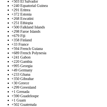
+503
El Salvador
+240
Equatorial Guinea
+291
Eritrea
+372
Estonia
+268
Eswatini
+251
Ethiopia
+500
Falkland Islands
+298
Faroe Islands
+679
Fiji
+358
Finland
+33
France
+594
French Guiana
+689
French Polynesia
+241
Gabon
+220
Gambia
+995
Georgia
+49
Germany
+233
Ghana
+350
Gibraltar
+30
Greece
+299
Greenland
+1
Grenada
+590
Guadeloupe
+1
Guam
+502
Guatemala