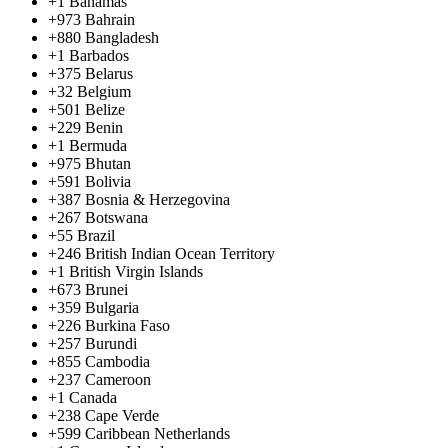
+1
Bahamas
+973
Bahrain
+880
Bangladesh
+1
Barbados
+375
Belarus
+32
Belgium
+501
Belize
+229
Benin
+1
Bermuda
+975
Bhutan
+591
Bolivia
+387
Bosnia & Herzegovina
+267
Botswana
+55
Brazil
+246
British Indian Ocean Territory
+1
British Virgin Islands
+673
Brunei
+359
Bulgaria
+226
Burkina Faso
+257
Burundi
+855
Cambodia
+237
Cameroon
+1
Canada
+238
Cape Verde
+599
Caribbean Netherlands