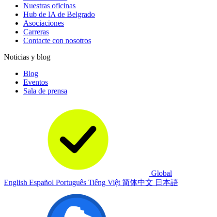
Nuestras oficinas
Hub de IA de Belgrado
Asociaciones
Carreras
Contacte con nosotros
Noticias y blog
Blog
Eventos
Sala de prensa
Global
English
Español
Português
Tiếng Việt
简体中文
日本語