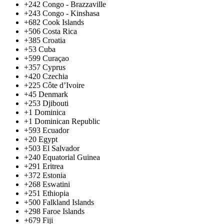
+242
Congo - Brazzaville
+243
Congo - Kinshasa
+682
Cook Islands
+506
Costa Rica
+385
Croatia
+53
Cuba
+599
Curaçao
+357
Cyprus
+420
Czechia
+225
Côte d’Ivoire
+45
Denmark
+253
Djibouti
+1
Dominica
+1
Dominican Republic
+593
Ecuador
+20
Egypt
+503
El Salvador
+240
Equatorial Guinea
+291
Eritrea
+372
Estonia
+268
Eswatini
+251
Ethiopia
+500
Falkland Islands
+298
Faroe Islands
+679
Fiji