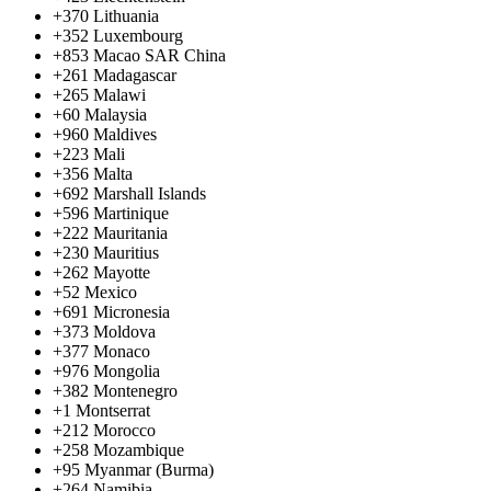
+370
Lithuania
+352
Luxembourg
+853
Macao SAR China
+261
Madagascar
+265
Malawi
+60
Malaysia
+960
Maldives
+223
Mali
+356
Malta
+692
Marshall Islands
+596
Martinique
+222
Mauritania
+230
Mauritius
+262
Mayotte
+52
Mexico
+691
Micronesia
+373
Moldova
+377
Monaco
+976
Mongolia
+382
Montenegro
+1
Montserrat
+212
Morocco
+258
Mozambique
+95
Myanmar (Burma)
+264
Namibia