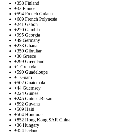
+358
Finland
+33
France
+594
French Guiana
+689
French Polynesia
+241
Gabon
+220
Gambia
+995
Georgia
+49
Germany
+233
Ghana
+350
Gibraltar
+30
Greece
+299
Greenland
+1
Grenada
+590
Guadeloupe
+1
Guam
+502
Guatemala
+44
Guernsey
+224
Guinea
+245
Guinea-Bissau
+592
Guyana
+509
Haiti
+504
Honduras
+852
Hong Kong SAR China
+36
Hungary
+354
Iceland