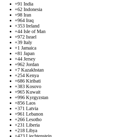
+91
India
+62
Indonesia
+98
Iran
+964
Iraq
+353
Ireland
+44
Isle of Man
+972
Israel
+39
Italy
+1
Jamaica
+81
Japan
+44
Jersey
+962
Jordan
+7
Kazakhstan
+254
Kenya
+686
Kiribati
+383
Kosovo
+965
Kuwait
+996
Kyrgyzstan
+856
Laos
+371
Latvia
+961
Lebanon
+266
Lesotho
+231
Liberia
+218
Libya
+423
Liechtenstein