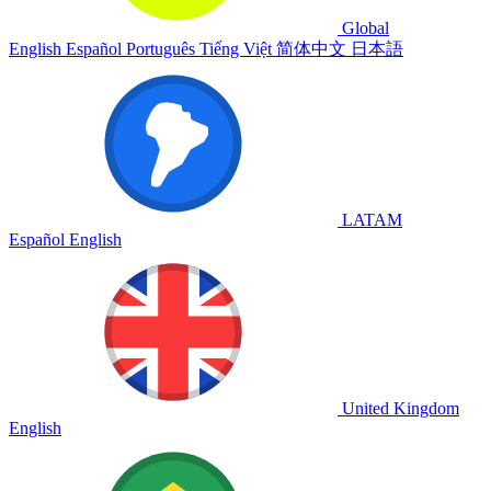
Global
English
Español
Português
Tiếng Việt
简体中文
日本語
LATAM
Español
English
United Kingdom
English