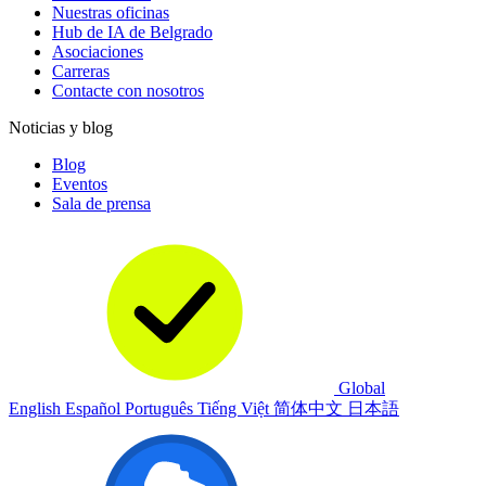
Nuestras oficinas
Hub de IA de Belgrado
Asociaciones
Carreras
Contacte con nosotros
Noticias y blog
Blog
Eventos
Sala de prensa
Global
English
Español
Português
Tiếng Việt
简体中文
日本語