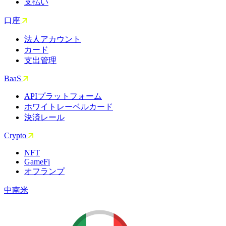
支払い
口座
法人アカウント
カード
支出管理
BaaS
APIプラットフォーム
ホワイトレーベルカード
決済レール
Crypto
NFT
GameFi
オフランプ
中南米