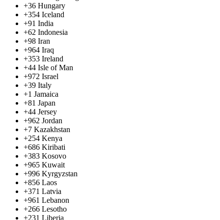
+36
Hungary
+354
Iceland
+91
India
+62
Indonesia
+98
Iran
+964
Iraq
+353
Ireland
+44
Isle of Man
+972
Israel
+39
Italy
+1
Jamaica
+81
Japan
+44
Jersey
+962
Jordan
+7
Kazakhstan
+254
Kenya
+686
Kiribati
+383
Kosovo
+965
Kuwait
+996
Kyrgyzstan
+856
Laos
+371
Latvia
+961
Lebanon
+266
Lesotho
+231
Liberia