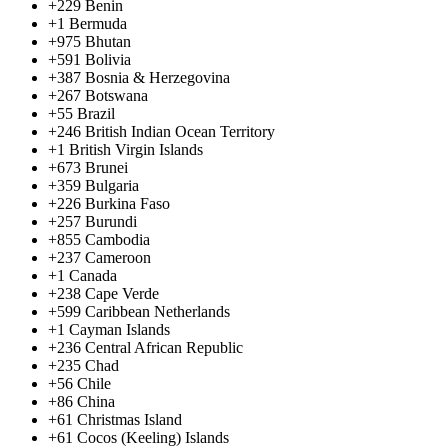
+229
Benin
+1
Bermuda
+975
Bhutan
+591
Bolivia
+387
Bosnia & Herzegovina
+267
Botswana
+55
Brazil
+246
British Indian Ocean Territory
+1
British Virgin Islands
+673
Brunei
+359
Bulgaria
+226
Burkina Faso
+257
Burundi
+855
Cambodia
+237
Cameroon
+1
Canada
+238
Cape Verde
+599
Caribbean Netherlands
+1
Cayman Islands
+236
Central African Republic
+235
Chad
+56
Chile
+86
China
+61
Christmas Island
+61
Cocos (Keeling) Islands