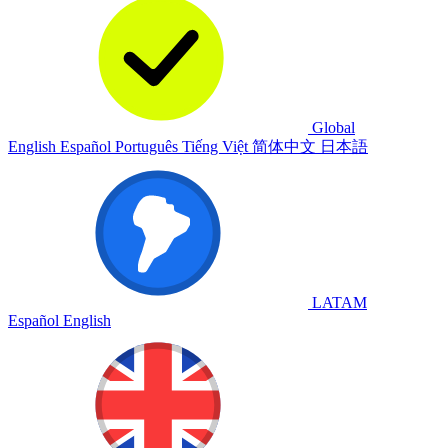
Global
English
Español
Português
Tiếng Việt
简体中文
日本語
LATAM
Español
English