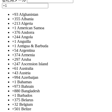
会社用メール
+93
Afghanistan
+355
Albania
+213
Algeria
+1
American Samoa
+376
Andorra
+244
Angola
+1
Anguilla
+1
Antigua & Barbuda
+54
Argentina
+374
Armenia
+297
Aruba
+247
Ascension Island
+61
Australia
+43
Austria
+994
Azerbaijan
+1
Bahamas
+973
Bahrain
+880
Bangladesh
+1
Barbados
+375
Belarus
+32
Belgium
+501
Belize