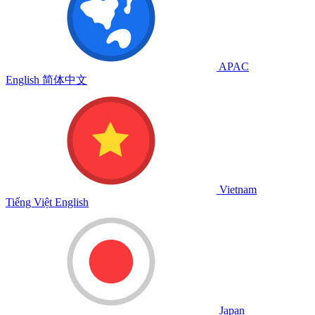
APAC
English
简体中文
Vietnam
Tiếng Việt
English
Japan