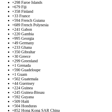
+298
Faroe Islands
+679
Fiji
+358
Finland
+33
France
+594
French Guiana
+689
French Polynesia
+241
Gabon
+220
Gambia
+995
Georgia
+49
Germany
+233
Ghana
+350
Gibraltar
+30
Greece
+299
Greenland
+1
Grenada
+590
Guadeloupe
+1
Guam
+502
Guatemala
+44
Guernsey
+224
Guinea
+245
Guinea-Bissau
+592
Guyana
+509
Haiti
+504
Honduras
+852
Hong Kong SAR China