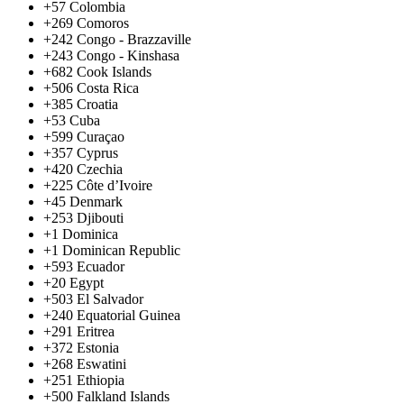
+57
Colombia
+269
Comoros
+242
Congo - Brazzaville
+243
Congo - Kinshasa
+682
Cook Islands
+506
Costa Rica
+385
Croatia
+53
Cuba
+599
Curaçao
+357
Cyprus
+420
Czechia
+225
Côte d’Ivoire
+45
Denmark
+253
Djibouti
+1
Dominica
+1
Dominican Republic
+593
Ecuador
+20
Egypt
+503
El Salvador
+240
Equatorial Guinea
+291
Eritrea
+372
Estonia
+268
Eswatini
+251
Ethiopia
+500
Falkland Islands