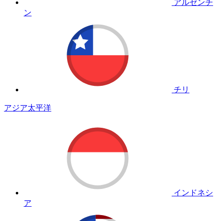
アルゼンチ
ン
チリ
アジア太平洋
インドネシ
ア