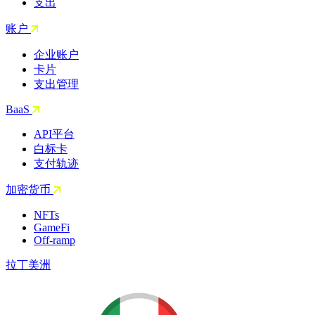
支出
账户
企业账户
卡片
支出管理
BaaS
API平台
白标卡
支付轨迹
加密货币
NFTs
GameFi
Off-ramp
拉丁美洲