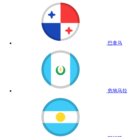
巴拿马
危地马拉