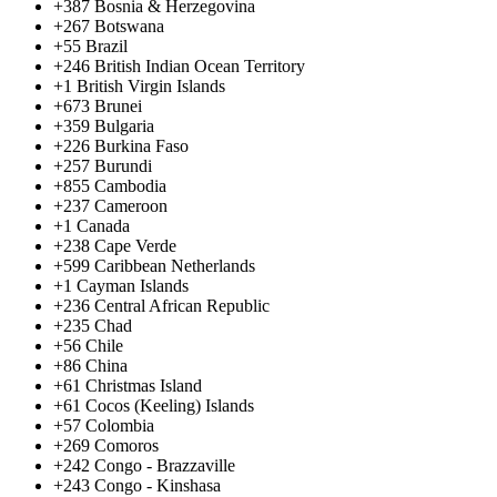
+387
Bosnia & Herzegovina
+267
Botswana
+55
Brazil
+246
British Indian Ocean Territory
+1
British Virgin Islands
+673
Brunei
+359
Bulgaria
+226
Burkina Faso
+257
Burundi
+855
Cambodia
+237
Cameroon
+1
Canada
+238
Cape Verde
+599
Caribbean Netherlands
+1
Cayman Islands
+236
Central African Republic
+235
Chad
+56
Chile
+86
China
+61
Christmas Island
+61
Cocos (Keeling) Islands
+57
Colombia
+269
Comoros
+242
Congo - Brazzaville
+243
Congo - Kinshasa