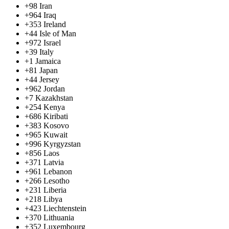
+98
Iran
+964
Iraq
+353
Ireland
+44
Isle of Man
+972
Israel
+39
Italy
+1
Jamaica
+81
Japan
+44
Jersey
+962
Jordan
+7
Kazakhstan
+254
Kenya
+686
Kiribati
+383
Kosovo
+965
Kuwait
+996
Kyrgyzstan
+856
Laos
+371
Latvia
+961
Lebanon
+266
Lesotho
+231
Liberia
+218
Libya
+423
Liechtenstein
+370
Lithuania
+352
Luxembourg