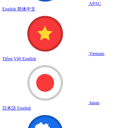
APAC
English
简体中文
Vietnam
Tiếng Việt
English
Japan
日本語
English