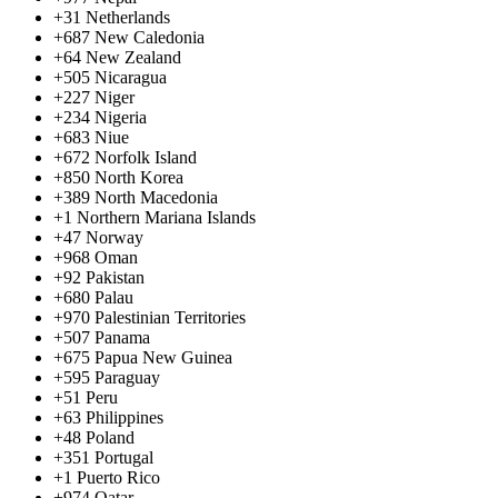
+31
Netherlands
+687
New Caledonia
+64
New Zealand
+505
Nicaragua
+227
Niger
+234
Nigeria
+683
Niue
+672
Norfolk Island
+850
North Korea
+389
North Macedonia
+1
Northern Mariana Islands
+47
Norway
+968
Oman
+92
Pakistan
+680
Palau
+970
Palestinian Territories
+507
Panama
+675
Papua New Guinea
+595
Paraguay
+51
Peru
+63
Philippines
+48
Poland
+351
Portugal
+1
Puerto Rico
+974
Qatar