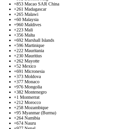
+853
Macao SAR China
+261
Madagascar
+265
Malawi
+60
Malaysia
+960
Maldives
+223
Mali
+356
Malta
+692
Marshall Islands
+596
Martinique
+222
Mauritania
+230
Mauritius
+262
Mayotte
+52
Mexico
+691
Micronesia
+373
Moldova
+377
Monaco
+976
Mongolia
+382
Montenegro
+1
Montserrat
+212
Morocco
+258
Mozambique
+95
Myanmar (Burma)
+264
Namibia
+674
Nauru
+977
Nepal