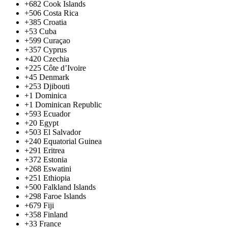
+682
Cook Islands
+506
Costa Rica
+385
Croatia
+53
Cuba
+599
Curaçao
+357
Cyprus
+420
Czechia
+225
Côte d’Ivoire
+45
Denmark
+253
Djibouti
+1
Dominica
+1
Dominican Republic
+593
Ecuador
+20
Egypt
+503
El Salvador
+240
Equatorial Guinea
+291
Eritrea
+372
Estonia
+268
Eswatini
+251
Ethiopia
+500
Falkland Islands
+298
Faroe Islands
+679
Fiji
+358
Finland
+33
France