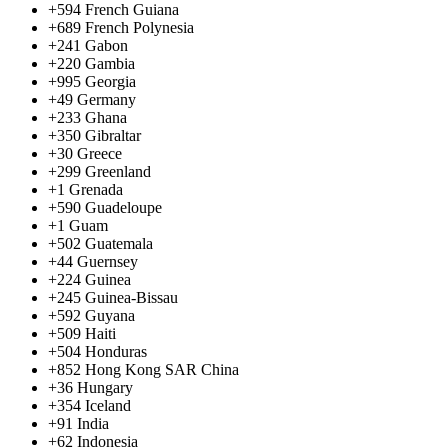
+594
French Guiana
+689
French Polynesia
+241
Gabon
+220
Gambia
+995
Georgia
+49
Germany
+233
Ghana
+350
Gibraltar
+30
Greece
+299
Greenland
+1
Grenada
+590
Guadeloupe
+1
Guam
+502
Guatemala
+44
Guernsey
+224
Guinea
+245
Guinea-Bissau
+592
Guyana
+509
Haiti
+504
Honduras
+852
Hong Kong SAR China
+36
Hungary
+354
Iceland
+91
India
+62
Indonesia