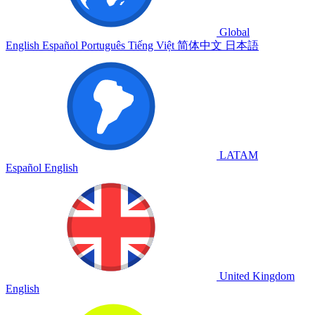
Global
English
Español
Português
Tiếng Việt
简体中文
日本語
LATAM
Español
English
United Kingdom
English