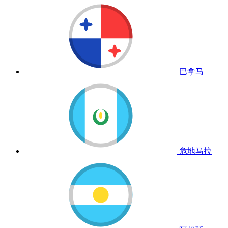
巴拿马
危地马拉