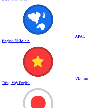
APAC
English
简体中文
Vietnam
Tiếng Việt
English