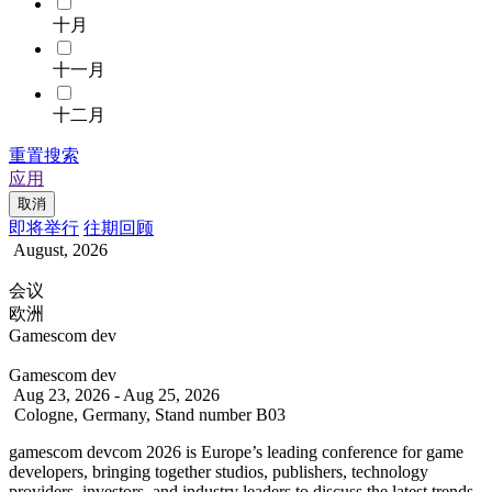
十月
十一月
十二月
重置搜索
应用
取消
即将举行
往期回顾
August, 2026
会议
欧洲
Gamescom dev
Gamescom dev
Aug 23, 2026 - Aug 25, 2026
Cologne, Germany, Stand number B03
gamescom devcom 2026 is Europe’s leading conference for game
developers, bringing together studios, publishers, technology
providers, investors, and industry leaders to discuss the latest trends