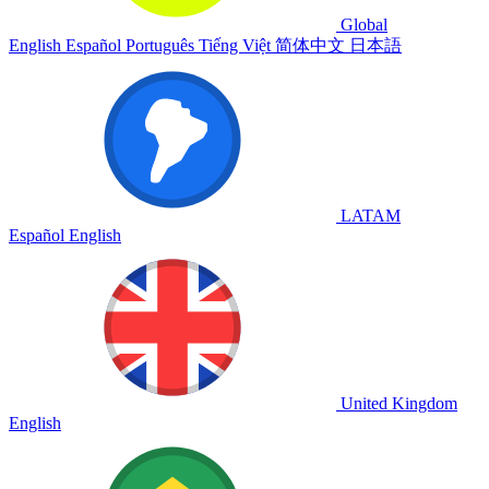
Global
English
Español
Português
Tiếng Việt
简体中文
日本語
LATAM
Español
English
United Kingdom
English