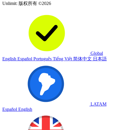
Unlimit: 版权所有 ©2026
Global
English
Español
Português
Tiếng Việt
简体中文
日本語
LATAM
Español
English