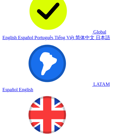
Global
English
Español
Português
Tiếng Việt
简体中文
日本語
LATAM
Español
English