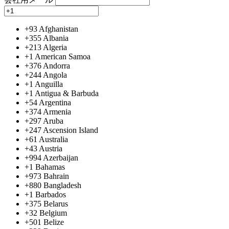
+93
Afghanistan
+355
Albania
+213
Algeria
+1
American Samoa
+376
Andorra
+244
Angola
+1
Anguilla
+1
Antigua & Barbuda
+54
Argentina
+374
Armenia
+297
Aruba
+247
Ascension Island
+61
Australia
+43
Austria
+994
Azerbaijan
+1
Bahamas
+973
Bahrain
+880
Bangladesh
+1
Barbados
+375
Belarus
+32
Belgium
+501
Belize