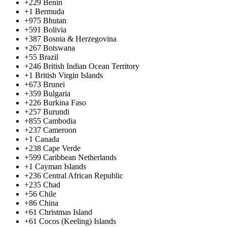
+229
Benin
+1
Bermuda
+975
Bhutan
+591
Bolivia
+387
Bosnia & Herzegovina
+267
Botswana
+55
Brazil
+246
British Indian Ocean Territory
+1
British Virgin Islands
+673
Brunei
+359
Bulgaria
+226
Burkina Faso
+257
Burundi
+855
Cambodia
+237
Cameroon
+1
Canada
+238
Cape Verde
+599
Caribbean Netherlands
+1
Cayman Islands
+236
Central African Republic
+235
Chad
+56
Chile
+86
China
+61
Christmas Island
+61
Cocos (Keeling) Islands