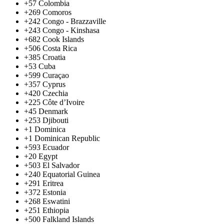
+57
Colombia
+269
Comoros
+242
Congo - Brazzaville
+243
Congo - Kinshasa
+682
Cook Islands
+506
Costa Rica
+385
Croatia
+53
Cuba
+599
Curaçao
+357
Cyprus
+420
Czechia
+225
Côte d’Ivoire
+45
Denmark
+253
Djibouti
+1
Dominica
+1
Dominican Republic
+593
Ecuador
+20
Egypt
+503
El Salvador
+240
Equatorial Guinea
+291
Eritrea
+372
Estonia
+268
Eswatini
+251
Ethiopia
+500
Falkland Islands