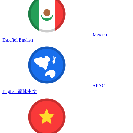
Mexico
Español
English
APAC
English
简体中文