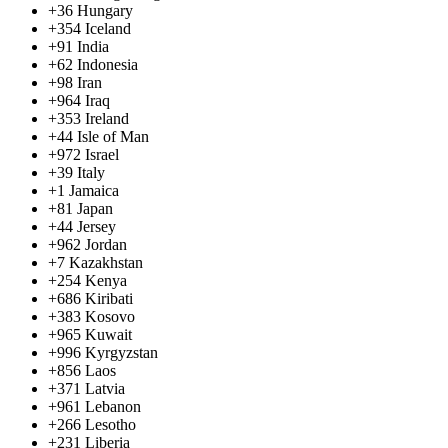
+36
Hungary
+354
Iceland
+91
India
+62
Indonesia
+98
Iran
+964
Iraq
+353
Ireland
+44
Isle of Man
+972
Israel
+39
Italy
+1
Jamaica
+81
Japan
+44
Jersey
+962
Jordan
+7
Kazakhstan
+254
Kenya
+686
Kiribati
+383
Kosovo
+965
Kuwait
+996
Kyrgyzstan
+856
Laos
+371
Latvia
+961
Lebanon
+266
Lesotho
+231
Liberia