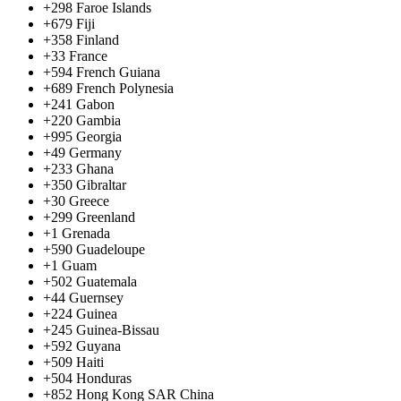
+298
Faroe Islands
+679
Fiji
+358
Finland
+33
France
+594
French Guiana
+689
French Polynesia
+241
Gabon
+220
Gambia
+995
Georgia
+49
Germany
+233
Ghana
+350
Gibraltar
+30
Greece
+299
Greenland
+1
Grenada
+590
Guadeloupe
+1
Guam
+502
Guatemala
+44
Guernsey
+224
Guinea
+245
Guinea-Bissau
+592
Guyana
+509
Haiti
+504
Honduras
+852
Hong Kong SAR China