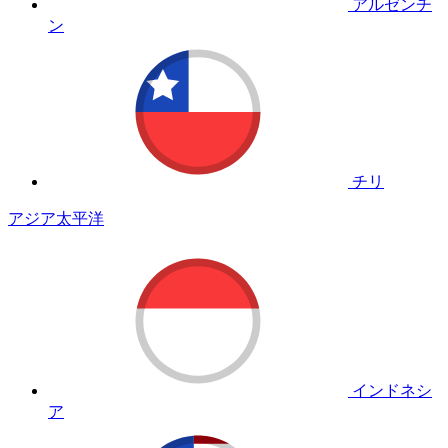
アルゼンチ
ン
チリ
アジア太平洋
インドネシ
ア