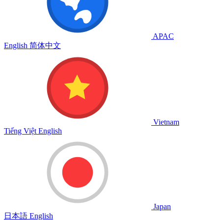
APAC
English
简体中文
Vietnam
Tiếng Việt
English
Japan
日本語
English