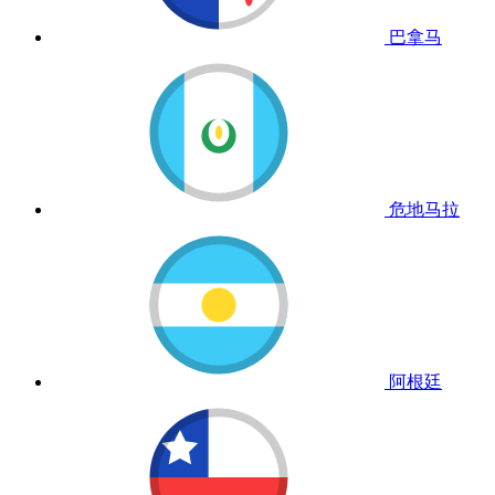
巴拿马
危地马拉
阿根廷