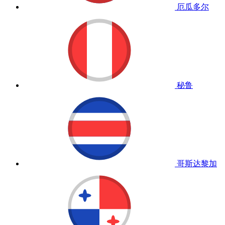
厄瓜多尔
秘鲁
哥斯达黎加