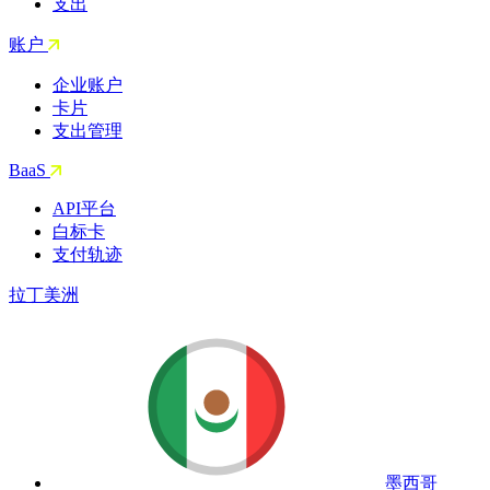
支出
账户
企业账户
卡片
支出管理
BaaS
API平台
白标卡
支付轨迹
拉丁美洲
墨西哥