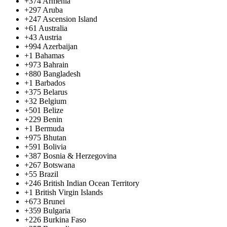
+374
Armenia
+297
Aruba
+247
Ascension Island
+61
Australia
+43
Austria
+994
Azerbaijan
+1
Bahamas
+973
Bahrain
+880
Bangladesh
+1
Barbados
+375
Belarus
+32
Belgium
+501
Belize
+229
Benin
+1
Bermuda
+975
Bhutan
+591
Bolivia
+387
Bosnia & Herzegovina
+267
Botswana
+55
Brazil
+246
British Indian Ocean Territory
+1
British Virgin Islands
+673
Brunei
+359
Bulgaria
+226
Burkina Faso