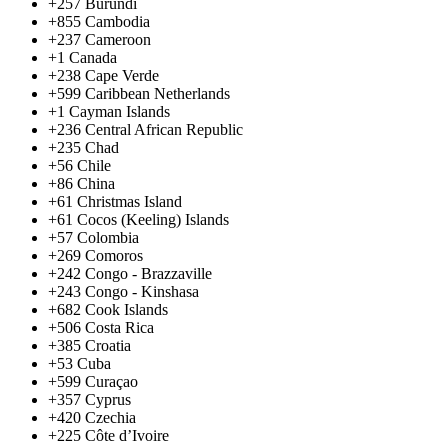
+257
Burundi
+855
Cambodia
+237
Cameroon
+1
Canada
+238
Cape Verde
+599
Caribbean Netherlands
+1
Cayman Islands
+236
Central African Republic
+235
Chad
+56
Chile
+86
China
+61
Christmas Island
+61
Cocos (Keeling) Islands
+57
Colombia
+269
Comoros
+242
Congo - Brazzaville
+243
Congo - Kinshasa
+682
Cook Islands
+506
Costa Rica
+385
Croatia
+53
Cuba
+599
Curaçao
+357
Cyprus
+420
Czechia
+225
Côte d’Ivoire