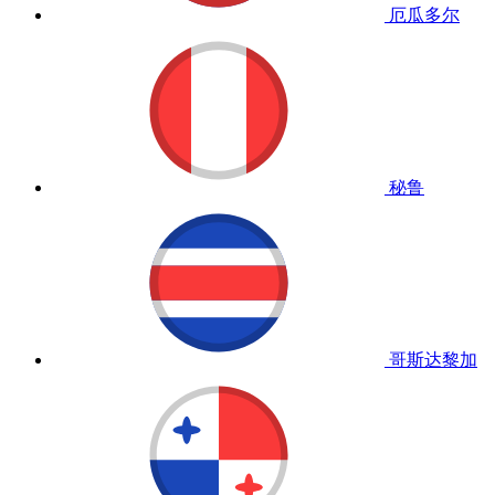
厄瓜多尔
秘鲁
哥斯达黎加