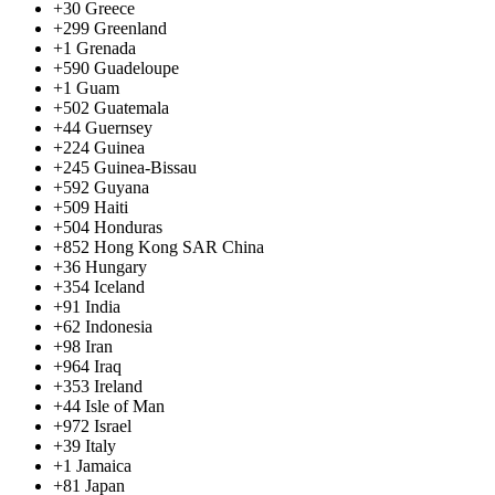
+30
Greece
+299
Greenland
+1
Grenada
+590
Guadeloupe
+1
Guam
+502
Guatemala
+44
Guernsey
+224
Guinea
+245
Guinea-Bissau
+592
Guyana
+509
Haiti
+504
Honduras
+852
Hong Kong SAR China
+36
Hungary
+354
Iceland
+91
India
+62
Indonesia
+98
Iran
+964
Iraq
+353
Ireland
+44
Isle of Man
+972
Israel
+39
Italy
+1
Jamaica
+81
Japan