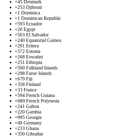
+45
Denmark
+253
Djibouti
+1
Dominica
+1
Dominican Republic
+593
Ecuador
+20
Egypt
+503
El Salvador
+240
Equatorial Guinea
+291
Eritrea
+372
Estonia
+268
Eswatini
+251
Ethiopia
+500
Falkland Islands
+298
Faroe Islands
+679
Fiji
+358
Finland
+33
France
+594
French Guiana
+689
French Polynesia
+241
Gabon
+220
Gambia
+995
Georgia
+49
Germany
+233
Ghana
+350
Gibraltar