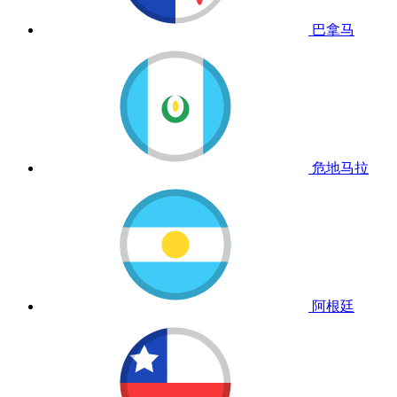
巴拿马
危地马拉
阿根廷