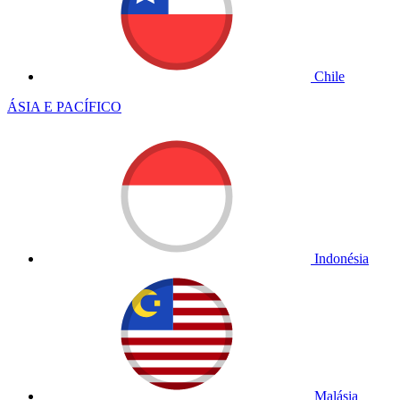
Chile
ÁSIA E PACÍFICO
Indonésia
Malásia