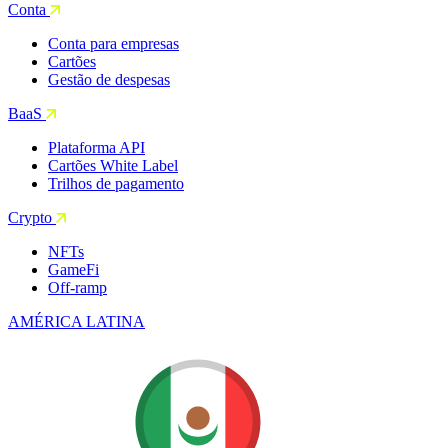
Conta
Conta para empresas
Cartões
Gestão de despesas
BaaS
Plataforma API
Cartões White Label
Trilhos de pagamento
Crypto
NFTs
GameFi
Off-ramp
AMÉRICA LATINA