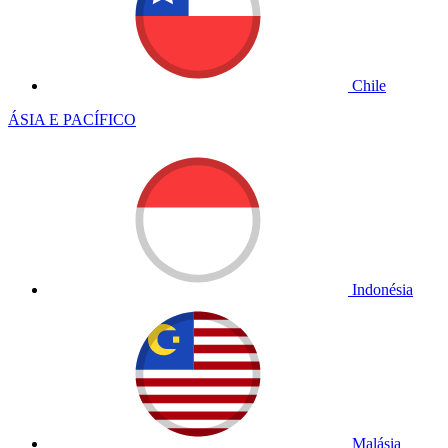
Chile
ÁSIA E PACÍFICO
Indonésia
Malásia