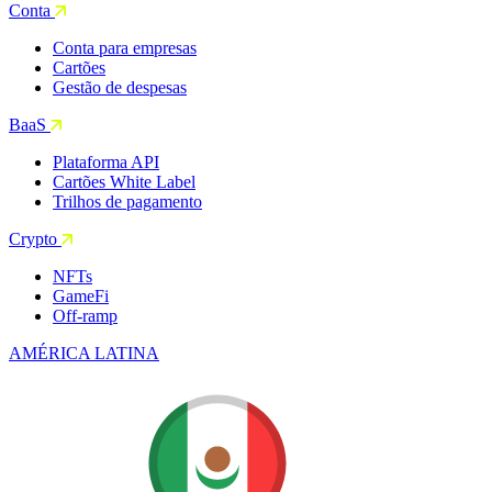
Conta
Conta para empresas
Cartões
Gestão de despesas
BaaS
Plataforma API
Cartões White Label
Trilhos de pagamento
Crypto
NFTs
GameFi
Off-ramp
AMÉRICA LATINA