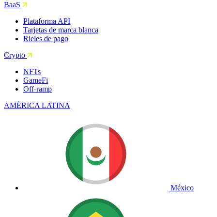
BaaS
Plataforma API
Tarjetas de marca blanca
Rieles de pago
Crypto
NFTs
GameFi
Off-ramp
AMÉRICA LATINA
México