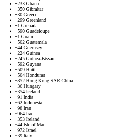
+233
Ghana
+350
Gibraltar
+30
Greece
+299
Greenland
+1
Grenada
+590
Guadeloupe
+1
Guam
+502
Guatemala
+44
Guernsey
+224
Guinea
+245
Guinea-Bissau
+592
Guyana
+509
Haiti
+504
Honduras
+852
Hong Kong SAR China
+36
Hungary
+354
Iceland
+91
India
+62
Indonesia
+98
Iran
+964
Iraq
+353
Ireland
+44
Isle of Man
+972
Israel
+39
Italy