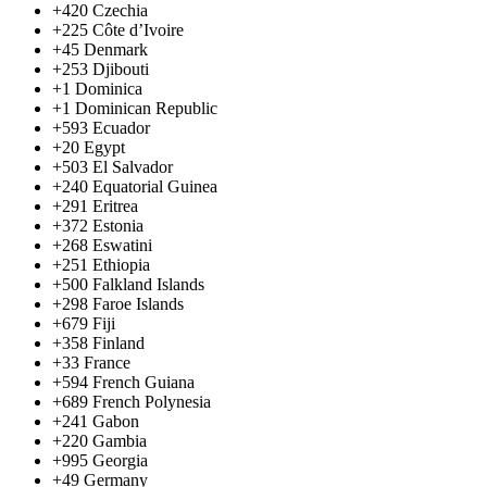
+420
Czechia
+225
Côte d’Ivoire
+45
Denmark
+253
Djibouti
+1
Dominica
+1
Dominican Republic
+593
Ecuador
+20
Egypt
+503
El Salvador
+240
Equatorial Guinea
+291
Eritrea
+372
Estonia
+268
Eswatini
+251
Ethiopia
+500
Falkland Islands
+298
Faroe Islands
+679
Fiji
+358
Finland
+33
France
+594
French Guiana
+689
French Polynesia
+241
Gabon
+220
Gambia
+995
Georgia
+49
Germany