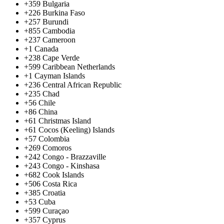
+359
Bulgaria
+226
Burkina Faso
+257
Burundi
+855
Cambodia
+237
Cameroon
+1
Canada
+238
Cape Verde
+599
Caribbean Netherlands
+1
Cayman Islands
+236
Central African Republic
+235
Chad
+56
Chile
+86
China
+61
Christmas Island
+61
Cocos (Keeling) Islands
+57
Colombia
+269
Comoros
+242
Congo - Brazzaville
+243
Congo - Kinshasa
+682
Cook Islands
+506
Costa Rica
+385
Croatia
+53
Cuba
+599
Curaçao
+357
Cyprus