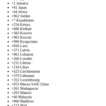
+1
Jamaica
+81
Japan
+44
Jersey
+962
Jordan
+7
Kazakhstan
+254
Kenya
+686
Kiribati
+383
Kosovo
+965
Kuwait
+996
Kyrgyzstan
+856
Laos
+371
Latvia
+961
Lebanon
+266
Lesotho
+231
Liberia
+218
Libya
+423
Liechtenstein
+370
Lithuania
+352
Luxembourg
+853
Macao SAR China
+261
Madagascar
+265
Malawi
+60
Malaysia
+960
Maldives
+223
Mali