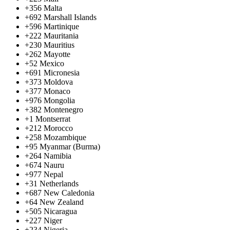
+356
Malta
+692
Marshall Islands
+596
Martinique
+222
Mauritania
+230
Mauritius
+262
Mayotte
+52
Mexico
+691
Micronesia
+373
Moldova
+377
Monaco
+976
Mongolia
+382
Montenegro
+1
Montserrat
+212
Morocco
+258
Mozambique
+95
Myanmar (Burma)
+264
Namibia
+674
Nauru
+977
Nepal
+31
Netherlands
+687
New Caledonia
+64
New Zealand
+505
Nicaragua
+227
Niger
+234
Nigeria