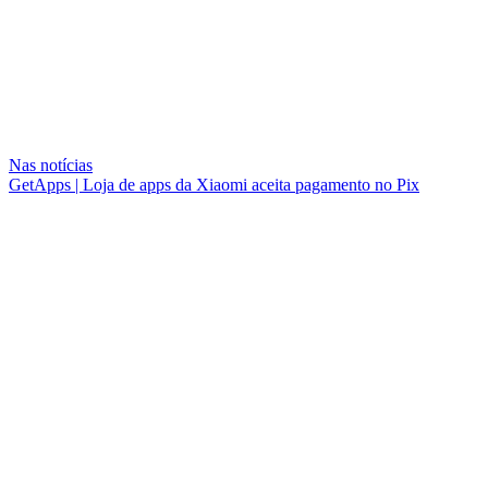
Nas notícias
GetApps | Loja de apps da Xiaomi aceita pagamento no Pix