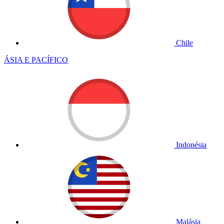
Chile
ÁSIA E PACÍFICO
Indonésia
Malásia