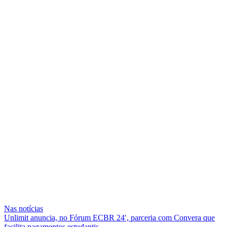
Nas notícias
Unlimit anuncia, no Fórum ECBR 24′, parceria com Convera que
facilita pagamentos estudantis