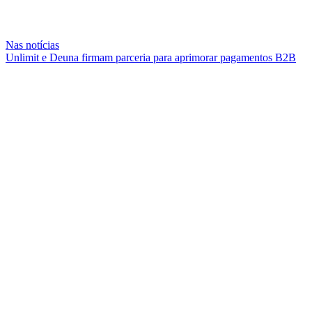
Nas notícias
Unlimit e Deuna firmam parceria para aprimorar pagamentos B2B