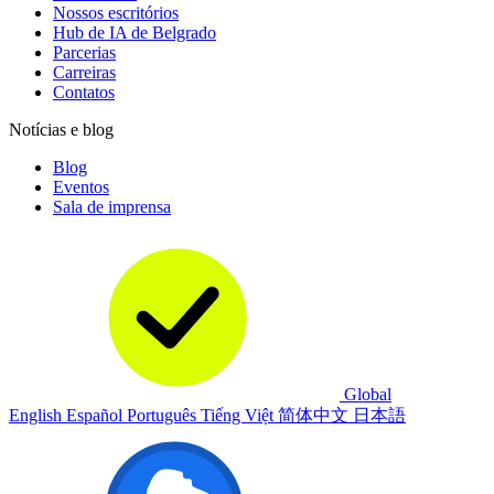
Nossos escritórios
Hub de IA de Belgrado
Parcerias
Carreiras
Contatos
Notícias e blog
Blog
Eventos
Sala de imprensa
Global
English
Español
Português
Tiếng Việt
简体中文
日本語