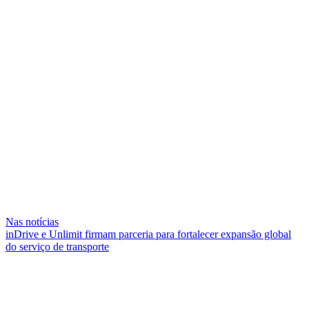
Nas notícias
inDrive e Unlimit firmam parceria para fortalecer expansão global
do serviço de transporte