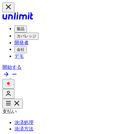
製品
カバレッジ
開発者
会社
デモ
開始する
支払い
決済処理
決済方法